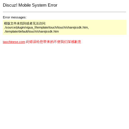
Discuz! Mobile System Error
Error messages:
模版文件未找到或者无法访问:
./source/plugin/xigua_f/template/touch/touch/sharejssdk.htm,
./template/default/touch/sharejssdk.htm
此错误给您带来的不便我们深感歉意
taschinese.com