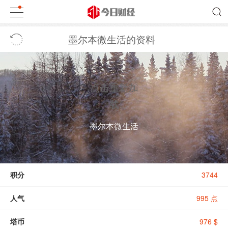
墨尔本微生活的资料
点击重新加
载
墨尔本微生活
积分
3744
人气
995 点
塔币
976 $