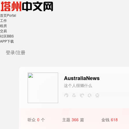
首页
Portal
工作
租房
交易
社区
BBS
APP下载
登录/
注册
AustraliaNews
这个人很懒什么
都没写
听众
0
个
主题
366
篇
金钱
618