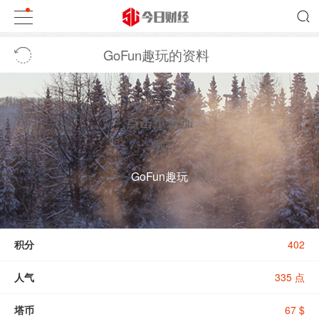
GoFun趣玩的资料
点击重新加
载
GoFun趣玩
积分
402
人气
335 点
塔币
67 $