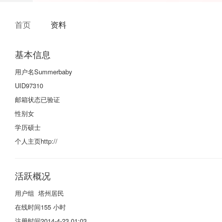
首页
资料
基本信息
用户名
Summerbaby
UID
97310
邮箱状态
已验证
性别
女
学历
硕士
个人主页
http://
活跃概况
用户组
塔州居民
在线时间
155 小时
注册时间
2014-4-23 01:03