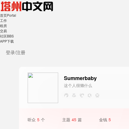
首页
Portal
工作
租房
交易
社区
BBS
APP下载
登录/
注册
Summerbaby
这个人很懒什么
都没写
听众
5
个
主题
45
篇
金钱
5