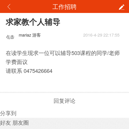
工作招聘
求家教个人辅导
mariaz 游客
2016-4-29 22:17:55
点击
重新
在读学生现求一位可以辅导503课程的同学/老师
加载
学费面议
请联系 0475426664
回复评论
分享到
好友
朋友圈