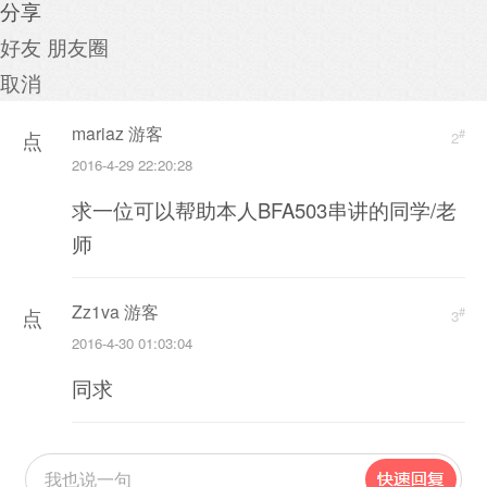
分享
好友
朋友圈
取消
mariaz 游客
#
点
2
2016-4-29 22:20:28
击
求一位可以帮助本人BFA503串讲的同学/老
重
师
新
加
Zz1va 游客
#
点
载
3
2016-4-30 01:03:04
击
同求
重
新
加