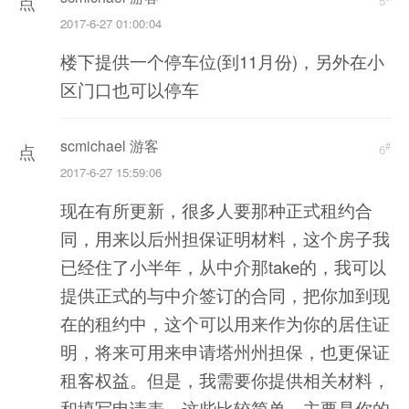
点
载
5
2017-6-27 01:00:04
击
楼下提供一个停车位(到11月份)，另外在小
重
区门口也可以停车
新
加
scmichael 游客
#
点
载
6
2017-6-27 15:59:06
击
现在有所更新，很多人要那种正式租约合
重
同，用来以后州担保证明材料，这个房子我
新
已经住了小半年，从中介那take的，我可以
加
提供正式的与中介签订的合同，把你加到现
载
在的租约中，这个可以用来作为你的居住证
明，将来可用来申请塔州州担保，也更保证
租客权益。但是，我需要你提供相关材料，
和填写申请表，这些比较简单，主要是你的