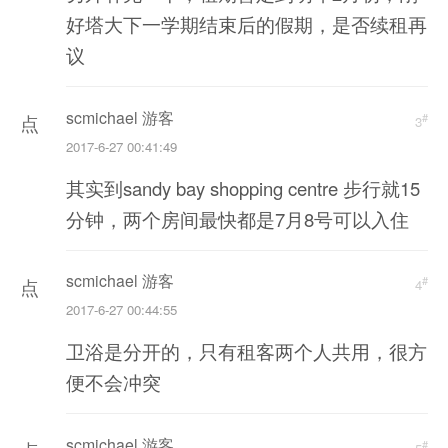
好塔大下一学期结束后的假期，是否续租再
新
议
加
载
scmichael 游客
#
点
3
2017-6-27 00:41:49
击
其实到sandy bay shopping centre 步行就15
重
分钟，两个房间最快都是7月8号可以入住
新
加
scmichael 游客
#
点
载
4
2017-6-27 00:44:55
击
卫浴是分开的，只有租客两个人共用，很方
重
便不会冲突
新
加
scmichael 游客
#