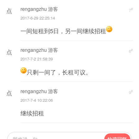
新
rengangzhu 游客
#
加
点
7
2017-6-29 22:25:14
载
击
一间短租到5日，另一间继续招租
重
新
rengangzhu 游客
#
加
点
8
2017-7-2 21:58:39
载
击
只剩一间了，长租可议。
重
新
rengangzhu 游客
#
加
点
9
2017-7-4 10:22:06
载
击
继续招租
重
新
加