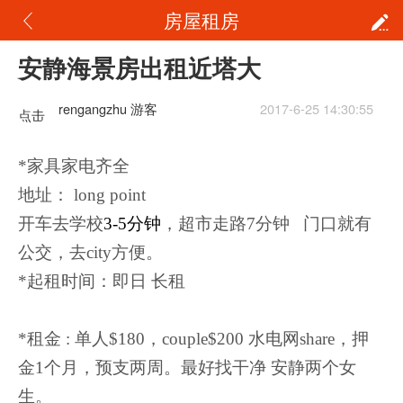
房屋租房
安静海景房出租近塔大
rengangzhu 游客
2017-6-25 14:30:55
点击
重新
*家具家电齐全
加载
地址： long point
开车去学校
3-5分钟
，超市走路7分钟 门口就有
公交，去city方便。
*起租时间：即日 长租
*租金 : 单人$180，couple$200 水电网share，押
金1个月，预支两周。最好找干净 安静两个女
生。