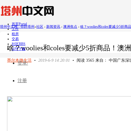
首页
Portal
塔州中文网 - 你好塔州
»
社区
›
新闻资讯
›
澳洲焦点
›
啥？woolies和coles要减少5折
工作
租房
交易
社区
BBS
啥？woolies和coles要减少5折商品！
APP下载
墨尔本微生活
•
2019-6-9 14:20:01
•
阅读 3565 来自： 中国广东深
登录/
注册