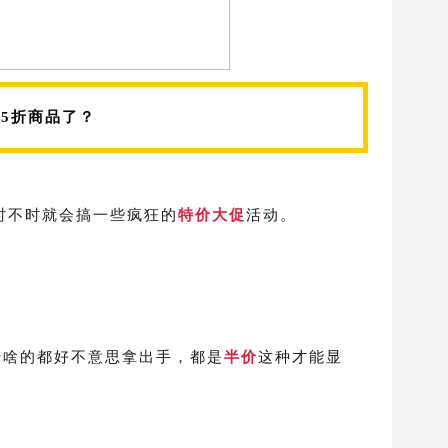
5折商品了？
争，时不时就会搞一些疯狂的
特价大促
活动。
折啥的都好不意思拿出手，都是
半价
这种才能显