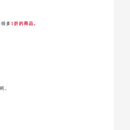
括很多
5折的商品。
耗。