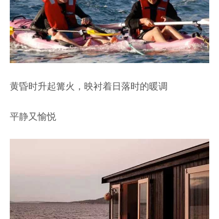
黄昏时升起篝火，映衬着日落时的暖调
平静又愉悦