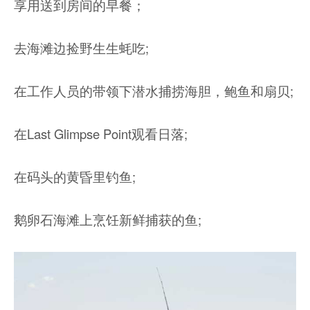
享用送到房间的早餐；
去海滩边捡野生生蚝吃;
在工作人员的带领下潜水捕捞海胆，鲍鱼和扇贝;
在Last Glimpse Point观看日落;
在码头的黄昏里钓鱼;
鹅卵石海滩上烹饪新鲜捕获的鱼;